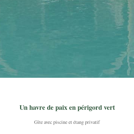
Gîte des fouilloux
Un havre de paix en périgord vert
dans son écrin de verdure en périgord vert...
Gîte avec piscine et étang privatif
DÉCOUVRIR LE GÎTE !